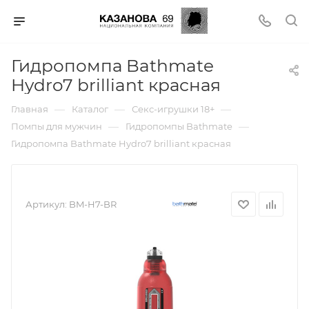
Гидропомпа Bathmate
Hydro7 brilliant красная
—
—
—
Главная
Каталог
Секс-игрушки 18+
—
—
Помпы для мужчин
Гидропомпы Bathmate
Гидропомпа Bathmate Hydro7 brilliant красная
Артикул:
BM-H7-BR