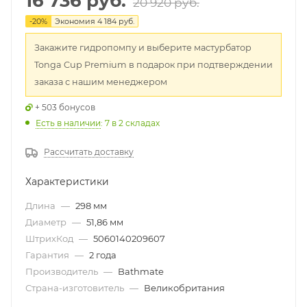
16 736 руб.
20 920 руб.
-
20
%
Экономия
4 184 руб.
Закажите гидропомпу и выберите мастурбатор
Tonga Cup Premium в подарок при подтверждении
заказа с нашим менеджером
+ 503 бонусов
Есть в наличии
: 7
в 2 складах
Рассчитать доставку
Характеристики
Длина
—
298 мм
Диаметр
—
51,86 мм
ШтрихКод
—
5060140209607
Гарантия
—
2 года
Производитель
—
Bathmate
Страна-изготовитель
—
Великобритания