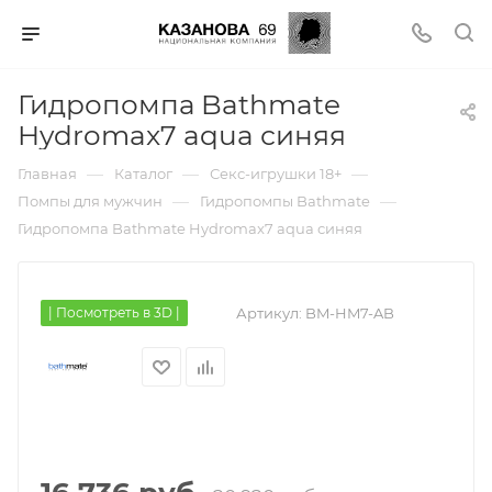
Гидропомпа Bathmate
Hydromax7 aqua синяя
—
—
—
Главная
Каталог
Секс-игрушки 18+
—
—
Помпы для мужчин
Гидропомпы Bathmate
Гидропомпа Bathmate Hydromax7 aqua синяя
| Посмотреть в 3D |
Артикул:
BM-HM7-AB