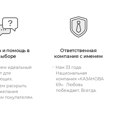
а и помощь в
Ответственная
выборе
компания с именем
ем идеальный
Нам 33 года.
т для
Национальная
ющих.
компания «КАЗАНОВА
69». Любовь
ем раскрыть
побеждает. Всегда.
желания
м покупателям.