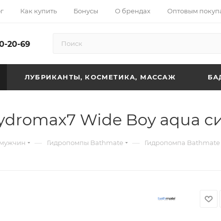
г
Как купить
Бонусы
О брендах
Оптовым покуп
10-20-69
ЛУБРИКАНТЫ, КОСМЕТИКА, МАССАЖ
БА
ydromax7 Wide Boy aqua с
—
—
 мужчин
Гидропомпы Bathmate
Гидропомпа Bathmate