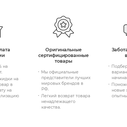
лата
Оригинальные
Забот
ми
сертифицированные
товары
% на
Подбер
т.
Мы официальные
вариан
представители лучших
начина
кидки на
мировых брендов в
овар в
Помож
РФ.
ату на
новые 
тилизацию
Легкий возврат товара
опытны
ненадлежащего
качества.