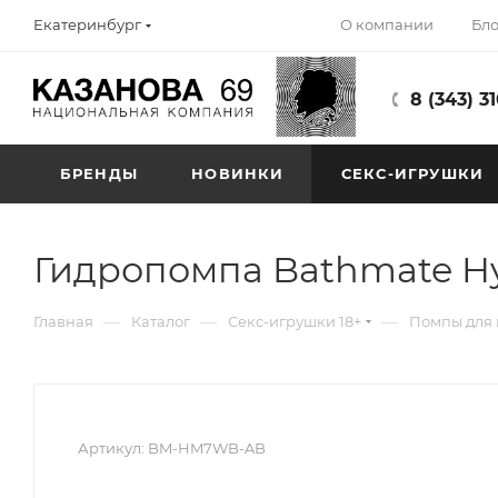
О компании
Бло
Екатеринбург
8 (343) 3
БРЕНДЫ
НОВИНКИ
СЕКС-ИГРУШКИ
Гидропомпа Bathmate H
—
—
—
Главная
Каталог
Секс-игрушки 18+
Помпы для
Артикул:
BM-HM7WB-AB