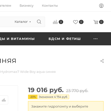
ателям
Бизнесу
Контакты
Каталог
0
0
0
ДЫ И ВИТАМИНЫ
БДСМ И ФЕТИШ
иняя
 Hydromax7 Wide Boy aqua синяя
19 016 руб.
23 770 руб.
-
20
%
Экономия
4 754 руб.
Закажите гидропомпу и выберите