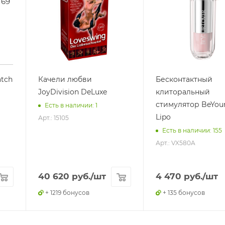
tch
Качели любви
Бесконтактный
JoyDivision DeLuxe
клиторальный
стимулятор BeYou
Есть в наличии: 1
Lipo
Арт.: 15105
Есть в наличии: 155
Арт.: VX580A
40 620
руб.
/шт
4 470
руб.
/шт
+ 1219 бонусов
+ 135 бонусов