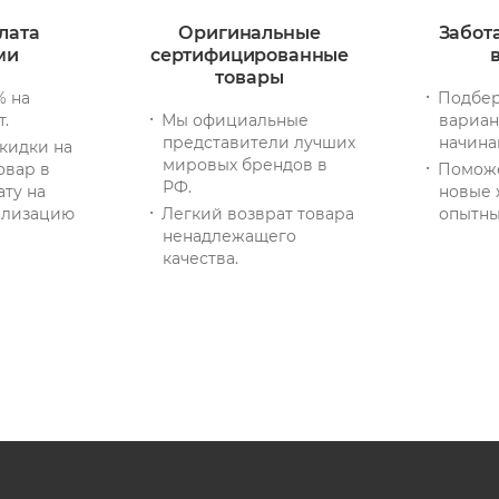
лата
Оригинальные
Забот
ми
сертифицированные
товары
% на
Подбер
т.
Мы официальные
вариан
представители лучших
начина
кидки на
мировых брендов в
овар в
Помож
РФ.
ату на
новые 
тилизацию
Легкий возврат товара
опытны
ненадлежащего
качества.