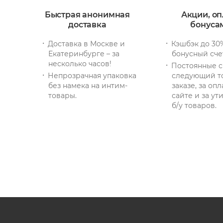
Быстрая анонимная
Акции, оп
доставка
бонуса
Доставка в Москве и
Кэшбэк до 30
Екатеринбурге – за
бонусный сче
несколько часов!
Постоянные с
Непрозрачная упаковка
следующий т
без намека на интим-
заказе, за опл
товары.
сайте и за у
б/у товаров.