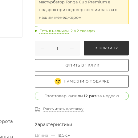
мастурбатор Tonga Cup Premium в
подарок при подтверждении заказа с
нашим менеджером
Есть в наличии
: 2
в 2 складах
В КОРЗИНУ
КУПИТЬ В 1 КЛИК
НАМЕКНИ О ПОДАРКЕ
Этот товар купили
12 раз
за неделю
Рассчитать доставку
орота
Характеристики
Длина
—
19,5 см
мпы в