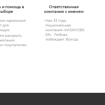
а и помощь в
Ответственная
выборе
компания с именем
ем идеальный
Нам 33 года.
т для
Национальная
ющих.
компания «КАЗАНОВА
69». Любовь
ем раскрыть
побеждает. Всегда.
желания
м покупателям.