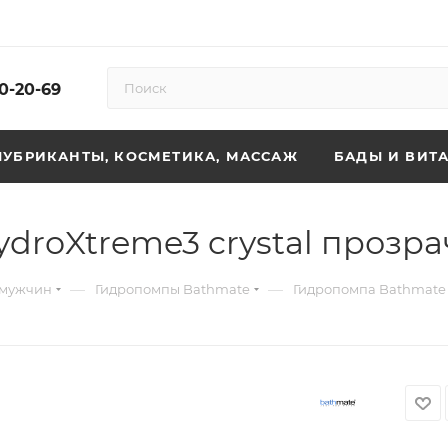
10-20-69
ЛУБРИКАНТЫ, КОСМЕТИКА, МАССАЖ
БАДЫ И ВИТ
droXtreme3 crystal прозр
—
—
 мужчин
Гидропомпы Bathmate
Гидропомпа Bathmate 