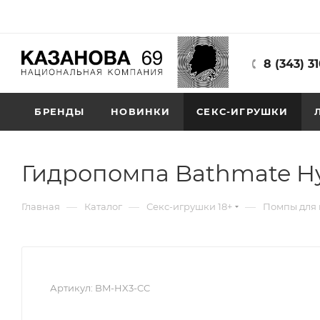
8 (343) 3
БРЕНДЫ
НОВИНКИ
СЕКС-ИГРУШКИ
Гидропомпа Bathmate Hy
—
—
—
Главная
Каталог
Секс-игрушки 18+
Помпы для
Артикул:
BM-HX3-CC