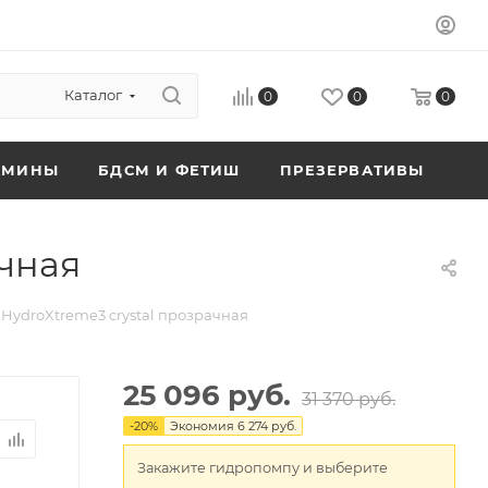
Каталог
0
0
0
АМИНЫ
БДСМ И ФЕТИШ
ПРЕЗЕРВАТИВЫ
ачная
HydroXtreme3 crystal прозрачная
25 096 руб.
31 370 руб.
-
20
%
Экономия
6 274 руб.
Закажите гидропомпу и выберите