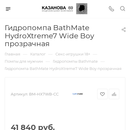
Гидропомпа BathMate
HydroXtreme7 Wide Boy
прозрачная
—
—
—
Главная
Каталог
Секс-игрушки 18+
—
—
Помпы для мужчин
Гидропомпы Bathmate
Гидропомпа BathMate HydroXtreme7 Wide Boy прозрачная
Артикул:
BM-HX7WB-CC
41 840 руб.