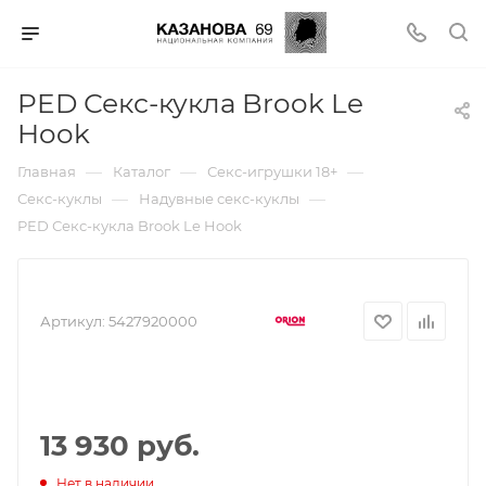
PED Секс-кукла Brook Le
Hook
—
—
—
Главная
Каталог
Секс-игрушки 18+
—
—
Секс-куклы
Надувные секс-куклы
PED Секс-кукла Brook Le Hook
Артикул:
5427920000
13 930 руб.
Нет в наличии