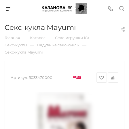
Секс-кукла Mayumi
—
—
—
Главная
Каталог
Секс-игрушки 18+
—
—
Секс-куклы
Надувные секс-куклы
Секс-кукла Mayumi
Артикул:
5033470000