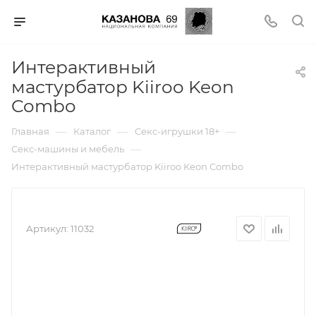
Интерактивный
мастурбатор Kiiroo Keon
Combo
—
—
—
Главная
Каталог
Секс-игрушки 18+
—
Секс-машины и мебель
Интерактивный мастурбатор Kiiroo Keon Combo
Артикул:
11032