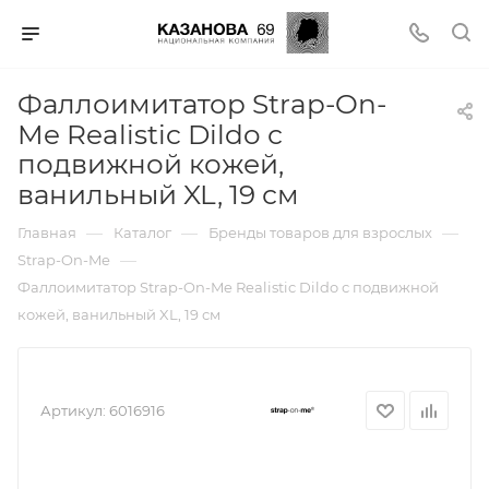
Фаллоимитатор Strap-On-
Me Realistic Dildo с
подвижной кожей,
ванильный XL, 19 см
—
—
—
Главная
Каталог
Бренды товаров для взрослых
—
Strap-On-Me
Фаллоимитатор Strap-On-Me Realistic Dildo с подвижной
кожей, ванильный XL, 19 см
Артикул:
6016916