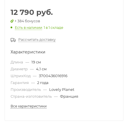
12 790 руб.
+ 384 бонусов
Есть в наличии
: 1
в 1 складе
Рассчитать доставку
Характеристики
Длина
—
19 см
Диаметр
—
4,1 см
ШтрихКод
—
3700436016916
Гарантия
—
2 года
Производитель
—
Lovely Planet
Страна-изготовитель
—
Франция
Все характеристики