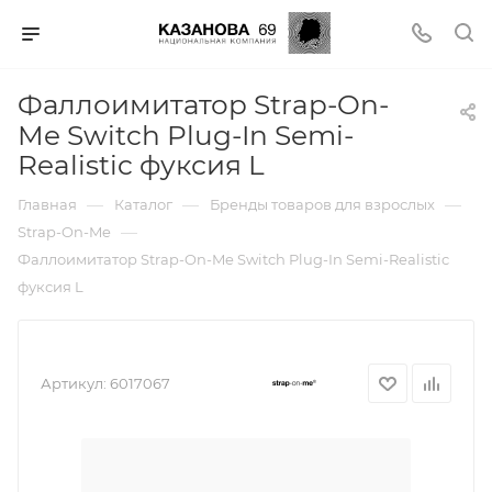
Фаллоимитатор Strap-On-
Me Switch Plug-In Semi-
Realistic фуксия L
—
—
—
Главная
Каталог
Бренды товаров для взрослых
—
Strap-On-Me
Фаллоимитатор Strap-On-Me Switch Plug-In Semi-Realistic
фуксия L
Артикул:
6017067