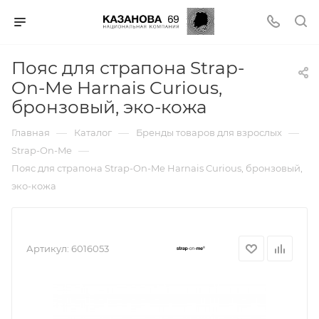
Пояс для страпона Strap-
On-Me Harnais Curious,
бронзовый, эко-кожа
—
—
—
Главная
Каталог
Бренды товаров для взрослых
—
Strap-On-Me
Пояс для страпона Strap-On-Me Harnais Curious, бронзовый,
эко-кожа
Артикул:
6016053