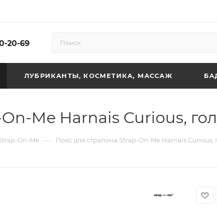
10-20-69
ЛУБРИКАНТЫ, КОСМЕТИКА, МАССАЖ
БА
-On-Me Harnais Curious, г
—
Strap-On-Me
Пояс для страпона Strap-On-Me Harnais Curious,