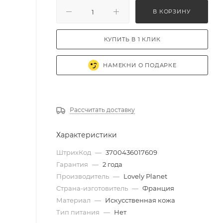
В КОРЗИНУ
КУПИТЬ В 1 КЛИК
НАМЕКНИ О ПОДАРКЕ
Рассчитать доставку
Характеристики
ШтрихКод
—
3700436017609
Гарантия
—
2 года
Производитель
—
Lovely Planet
Страна-изготовитель
—
Франция
Материал
—
Искусственная кожа
Тип питания
—
Нет