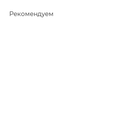
Рекомендуем
| Очищающий спрей в подарок |