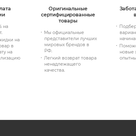
лата
Оригинальные
Забот
ми
сертифицированные
товары
% на
Подбер
т.
Мы официальные
вариан
представители лучших
начина
кидки на
мировых брендов в
овар в
Помож
РФ.
ату на
новые 
тилизацию
Легкий возврат товара
опытны
ненадлежащего
качества.