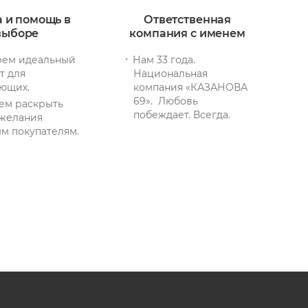
а и помощь в
Ответственная
выборе
компания с именем
ем идеальный
Нам 33 года.
т для
Национальная
ющих.
компания «КАЗАНОВА
69». Любовь
ем раскрыть
побеждает. Всегда.
желания
м покупателям.