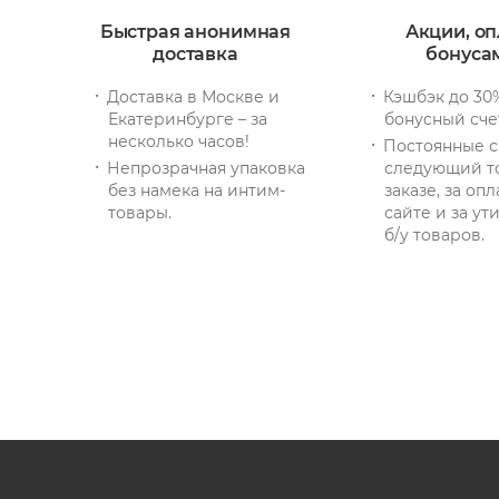
Быстрая анонимная
Акции, оп
доставка
бонуса
Доставка в Москве и
Кэшбэк до 30
Екатеринбурге – за
бонусный сче
несколько часов!
Постоянные с
Непрозрачная упаковка
следующий т
без намека на интим-
заказе, за опл
товары.
сайте и за у
б/у товаров.