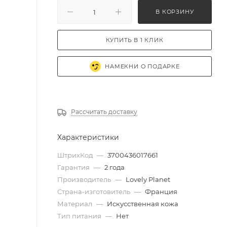
В КОРЗИНУ
КУПИТЬ В 1 КЛИК
НАМЕКНИ О ПОДАРКЕ
Рассчитать доставку
Характеристики
ШтрихКод
—
3700436017661
Гарантия
—
2 года
Производитель
—
Lovely Planet
Страна-изготовитель
—
Франция
Материал
—
Искусственная кожа
Тип питания
—
Нет