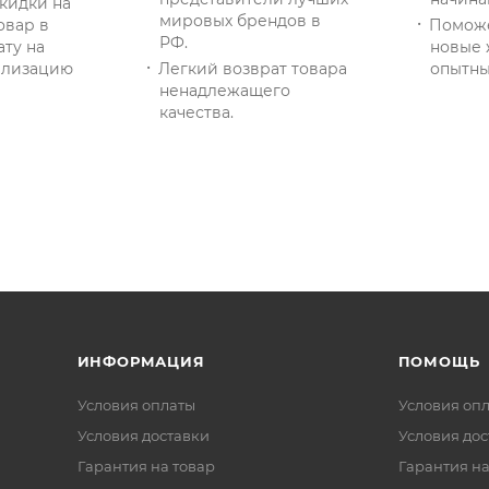
кидки на
мировых брендов в
овар в
Помож
РФ.
ату на
новые 
тилизацию
Легкий возврат товара
опытны
ненадлежащего
качества.
ИНФОРМАЦИЯ
ПОМОЩЬ
Условия оплаты
Условия оп
Условия доставки
Условия дос
Гарантия на товар
Гарантия на