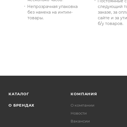
Постоянные с
Непрозрачная упаковка
следующий т
без намека на интим-
заказе, за опл
товары.
сайте и за у
б/у товаров.
КАТАЛОГ
КОМПАНИЯ
О БРЕНДАХ
О компании
Новости
Вакансии