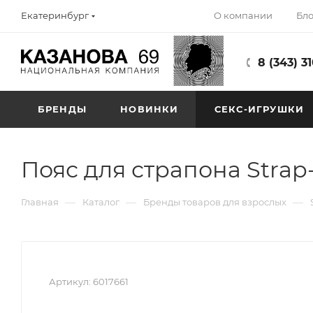
О компании
Бло
Екатеринбург
8 (343) 3
БРЕНДЫ
НОВИНКИ
СЕКС-ИГРУШКИ
Пояс для страпона Strap
—
—
—
Главная
Каталог
Бренды товаров для взрослых
Артикул:
6017661