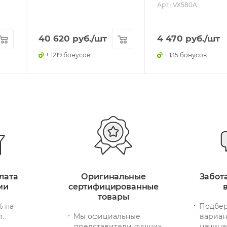
Арт.: VX580A
40 620
руб.
/шт
4 470
руб.
/шт
+ 1219 бонусов
+ 135 бонусов
лата
Оригинальные
Забот
ми
сертифицированные
товары
% на
Подбер
т.
Мы официальные
вариан
представители лучших
начина