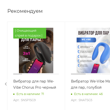
Рекомендуем
| Очищающий
спрей в подарок |
Вибратор для пар We-
Вибратор We-Vibe Ma
Vibe Chorus Pro черный
для пар, голубой
Есть в наличии: 71
Есть в наличии: 46
Арт.: SNSP1SG9
Арт.: SNATSG5