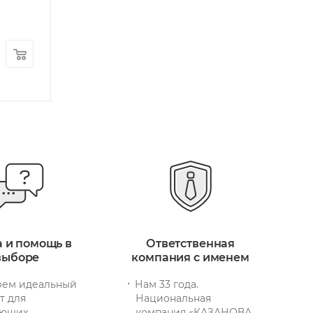
Есть в наличии: 73
Арт.: 11070-W
17 640
руб.
/шт
4 170
руб.
/ш
+ 530 бонусов
+ 126 бонусов
а и помощь в
Ответственная
выборе
компания с именем
ем идеальный
Нам 33 года.
т для
Национальная
ющих.
компания «КАЗАНОВА