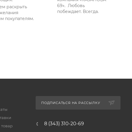
69». Любовь
ем раскрыть
побеждает. Всегда.
желания
м покупателям.
ПОДПИСАТЬСЯ НА РАССЫЛКУ
латы
тавки
8 (343) 310-20-69
 товар