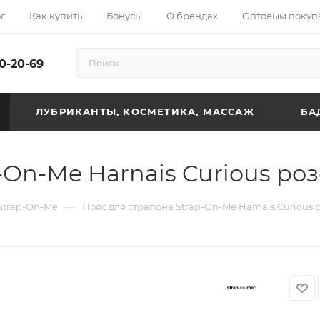
г
Как купить
Бонусы
О брендах
Оптовым покуп
10-20-69
ЛУБРИКАНТЫ, КОСМЕТИКА, МАССАЖ
БА
-On-Me Harnais Curious ро
—
Strap-On-Me
Пояс для страпона Strap-On-Me Harnais Curious