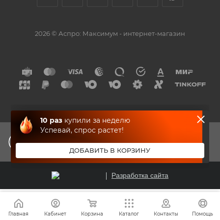
2026 © Аспро: Максимум - интернет-магазин
ЗАПРЕЩЕНО
ДЛЯ
ДЕТЕЙ
Разработка сайта
10
раз
Главная
Кабинет
Корзина
Каталог
Контакты
Помощь