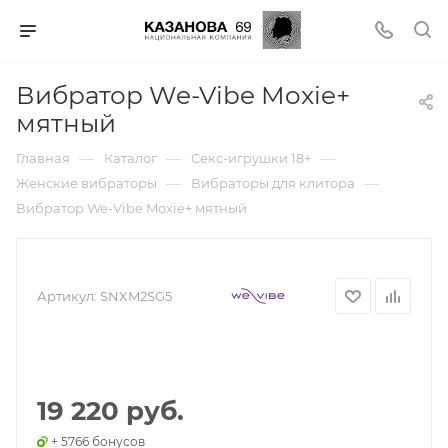
Вибратор We-Vibe Moxie+
мятный
—
—
—
Главная
Каталог
Секс-игрушки 18+
—
—
Женские вибраторы
Вибраторы для клитора
Вибратор We-Vibe Moxie+ мятный
Артикул:
SNXM2SG5
19 220 руб.
+ 5766 бонусов