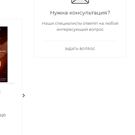
Нужна консультация?
Наши специалисты ответят на любой
интересующий вопрос
| Хит 2026 |
ЗАДАТЬ ВОПРОС
:
Бесконтактный
Средство
клиторальный
возбуждающее 
стимулятор BeYourLover
Power plus, 10 
ьцо
Lipo
Есть в наличии: 
Арт.: 150129
Есть в наличии: 155
Арт.: VX580A