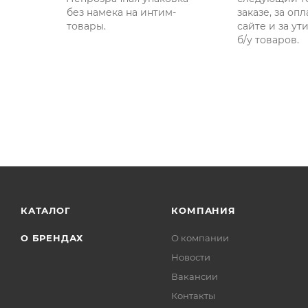
без намека на интим-
заказе, за опл
товары.
сайте и за у
б/у товаров.
КАТАЛОГ
КОМПАНИЯ
О БРЕНДАХ
О компании
Новости
Вакансии
Контакты