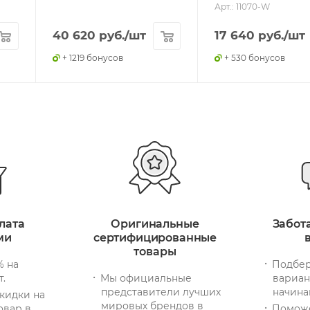
Арт.: 11070-W
40 620
руб.
/шт
17 640
руб.
/шт
+ 1219 бонусов
+ 530 бонусов
лата
Оригинальные
Забот
ми
сертифицированные
товары
% на
Подбер
т.
Мы официальные
вариан
представители лучших
начина
кидки на
мировых брендов в
овар в
Помож