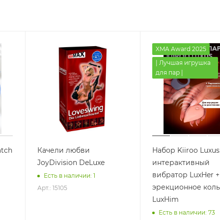
XMA Award 2025
| Лучшая игрушка
для пар |
tch
Качели любви
Набор Kiiroo Luxus
JoyDivision DeLuxe
интерактивный
вибратор LuxHer +
Есть в наличии: 1
эрекционное кол
Арт.: 15105
LuxHim
Есть в наличии: 73