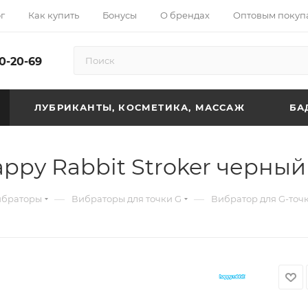
г
Как купить
Бонусы
О брендах
Оптовым покуп
10-20-69
ЛУБРИКАНТЫ, КОСМЕТИКА, МАССАЖ
БА
ppy Rabbit Stroker черный
—
—
ибраторы
Вибраторы для точки G
Вибратор для G-точк