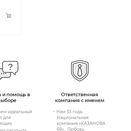
4 470
руб.
/шт
4 170
руб.
/ш
+ 135 бонусов
+ 126 бонусов
а и помощь в
Ответственная
выборе
компания с именем
ем идеальный
Нам 33 года.
т для
Национальная
ющих.
компания «КАЗАНОВА
69». Любовь
ем раскрыть