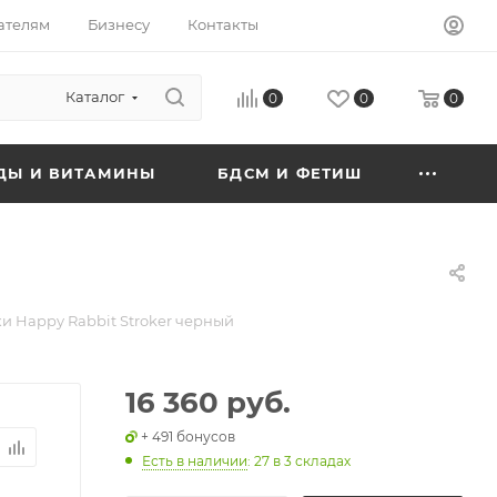
ателям
Бизнесу
Контакты
Каталог
0
0
0
ДЫ И ВИТАМИНЫ
БДСМ И ФЕТИШ
и Happy Rabbit Stroker черный
16 360 руб.
+ 491 бонусов
Есть в наличии
: 27
в 3 складах