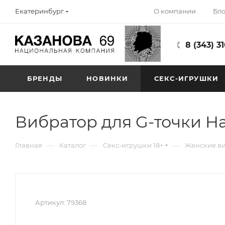
О компании
Бло
Екатеринбург
8 (343) 3
БРЕНДЫ
НОВИНКИ
СЕКС-ИГРУШКИ
Вибратор для G-точки Ha
—
—
—
Главная
Каталог
Секс-игрушки 18+
Женские в
Артикул:
79368