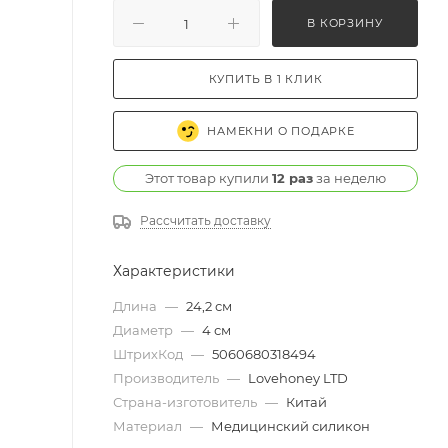
В КОРЗИНУ
КУПИТЬ В 1 КЛИК
НАМЕКНИ О ПОДАРКЕ
Этот товар купили
12 раз
за неделю
Рассчитать доставку
Характеристики
Длина
—
24,2 см
Диаметр
—
4 см
ШтрихКод
—
5060680318494
Производитель
—
Lovehoney LTD
Страна-изготовитель
—
Китай
Материал
—
Медицинский силикон