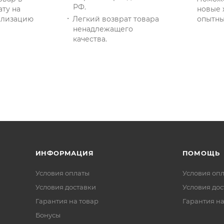
РФ.
ату на
новые 
тилизацию
Легкий возврат товара
опытны
ненадлежащего
качества.
ИНФОРМАЦИЯ
ПОМОЩЬ
Условия оплаты
Условия оп
Условия доставки
Условия дос
Гарантия на товар
Гарантия на
Бонусы