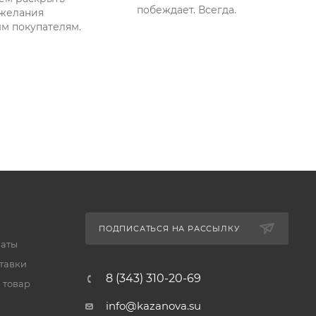
побеждает. Всегда.
желания
м покупателям.
ПОДПИСАТЬСЯ НА РАССЫЛКУ
латы
тавки
8 (343) 310-20-69
 товар
info@kazanova.su