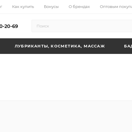
г
Как купить
Бонусы
О брендах
Оптовым покуп
10-20-69
ЛУБРИКАНТЫ, КОСМЕТИКА, МАССАЖ
БА