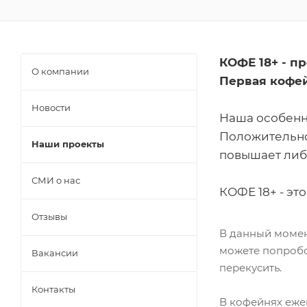
КОФЕ 18+ - п
О компании
Первая кофей
Новости
Наша особенн
Положительно 
Наши проекты
повышает либ
СМИ о нас
КОФЕ 18+ - эт
Отзывы
В данный момен
можете попробо
Вакансии
перекусить.
Контакты
В кофейнях еже