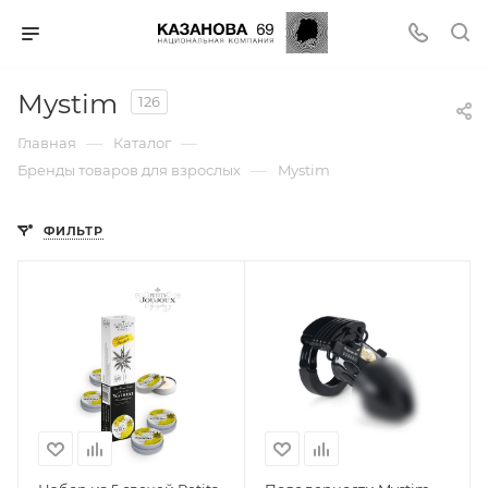
Mystim
126
—
—
Главная
Каталог
—
Бренды товаров для взрослых
Mystim
ФИЛЬТР