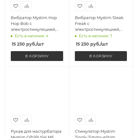
Вибратор Mystim Hop
Вибратор Mystim Sleak
Hop Bob с
Freak с
электростимуляцией,
электростимуляцией,
черный
черный
Есть в наличии: 4
Есть в наличии: 7
15 230
руб.
/шт
15 230
руб.
/шт
В КОРЗИНУ
В КОРЗИНУ
Рукав для мастурбатора
Стимулятор Mystim
Mystim O(h)PUSH ME
Tingly Timmy eStim