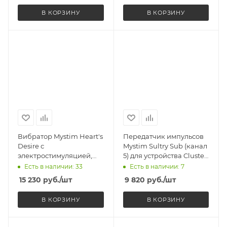
В КОРЗИНУ
В КОРЗИНУ
Вибратор Mystim Heart's
Передатчик импульсов
Desire с
Mystim Sultry Sub (канал
электростимуляцией,
5) для устройства Cluster
черный
Buster
Есть в наличии: 33
Есть в наличии: 7
15 230
руб.
/шт
9 820
руб.
/шт
В КОРЗИНУ
В КОРЗИНУ