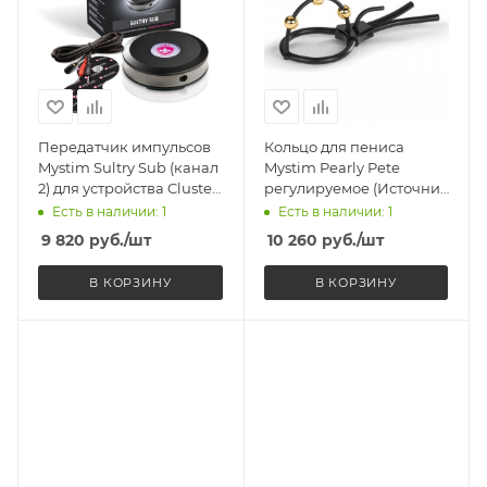
Передатчик импульсов
Кольцо для пениса
Mystim Sultry Sub (канал
Mystim Pearly Pete
2) для устройства Cluster
регулируемое (Источник
Buster
импульсов
Есть в наличии: 1
Есть в наличии: 1
приобретается
9 820
руб.
/шт
10 260
руб.
/шт
отдельно)
В КОРЗИНУ
В КОРЗИНУ