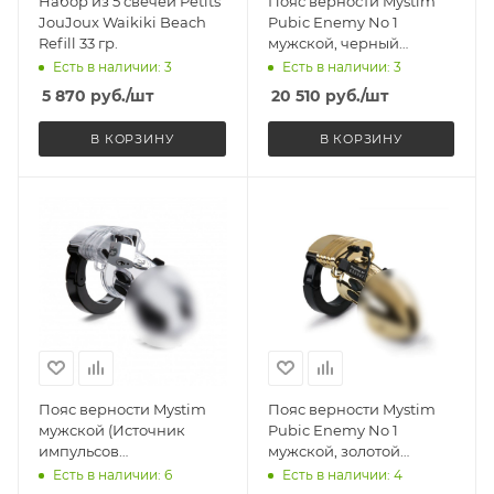
Набор из 5 свечей Petits
Пояс верности Mystim
JouJoux Waikiki Beach
Pubic Enemy No 1
Refill 33 гр.
мужской, черный
(Источник импульсов
Есть в наличии: 3
Есть в наличии: 3
приобретается
5 870
руб.
/шт
20 510
руб.
/шт
отдельно)
В КОРЗИНУ
В КОРЗИНУ
Пояс верности Mystim
Пояс верности Mystim
мужской (Источник
Pubic Enemy No 1
импульсов
мужской, золотой
приобретается
(Источник импульсов
Есть в наличии: 6
Есть в наличии: 4
отдельно)
приобретается