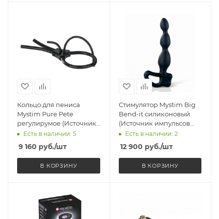
Кольцо для пениса
Стимулятор Mystim Big
Mystim Pure Pete
Bend-it силиконовый
регулирумое (Источник
(Источник импульсов
импульсов
приобретается
Есть в наличии: 5
Есть в наличии: 2
приобретается
отдельно)
9 160
руб.
/шт
12 900
руб.
/шт
отдельно)
В КОРЗИНУ
В КОРЗИНУ