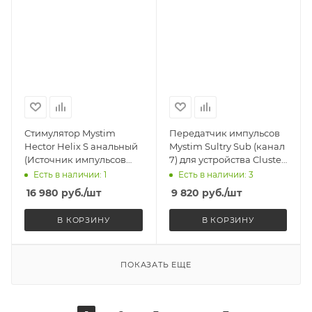
Стимулятор Mystim
Передатчик импульсов
Hector Helix S анальный
Mystim Sultry Sub (канал
(Источник импульсов
7) для устройства Cluster
приобретается
Buster
Есть в наличии: 1
Есть в наличии: 3
отдельно)
16 980
руб.
/шт
9 820
руб.
/шт
В КОРЗИНУ
В КОРЗИНУ
ПОКАЗАТЬ ЕЩЕ