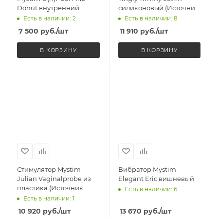
Donut внутренний
силиконовый (Источник
импульсов
Есть в наличии: 2
Есть в наличии: 8
приобретается
7 500
руб.
/шт
11 910
руб.
/шт
отдельно)
В КОРЗИНУ
В КОРЗИНУ
Стимулятор Mystim
Вибратор Mystim
Julian Vaginalprobe из
Elegant Eric вишневый
пластика (Источник
Есть в наличии: 6
импульсов
Есть в наличии: 1
приобретается
10 920
руб.
/шт
13 670
руб.
/шт
отдельно)