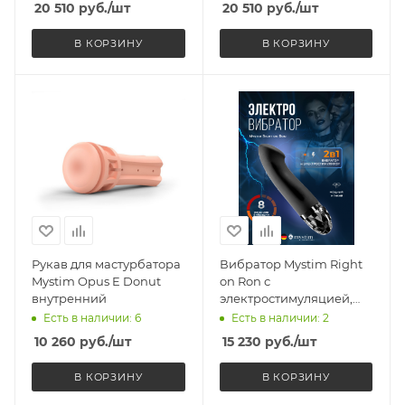
20 510
руб.
/шт
20 510
руб.
/шт
отдельно)
В КОРЗИНУ
В КОРЗИНУ
Рукав для мастурбатора
Вибратор Mystim Right
Mystim Opus E Donut
on Ron с
внутренний
электростимуляцией,
черный
Есть в наличии: 6
Есть в наличии: 2
10 260
руб.
/шт
15 230
руб.
/шт
В КОРЗИНУ
В КОРЗИНУ