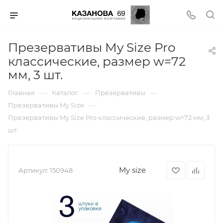
Презервативы My Size Pro
классические, размер w=72
мм, 3 шт.
—
—
—
Главная
Каталог
Презервативы
—
Презервативы My Size
Презервативы My Size Pro классические, размер w=72 мм, 3
шт.
My size
Артикул:
150948